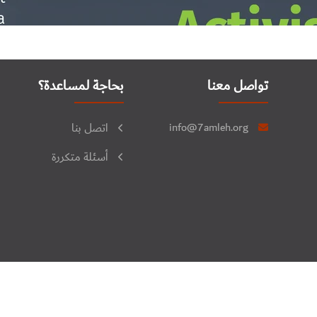
تواصل معنا
بحاجة لمساعدة؟
info@7amleh.org
اتصل بنا
أسئلة متكررة
جميع الحقوق محفوظة © 2026. منتدى فلسطين للنشاط الرقمي